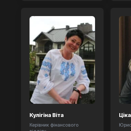
Кулігіна Віта
Цік
Керівник фінансового
Юри