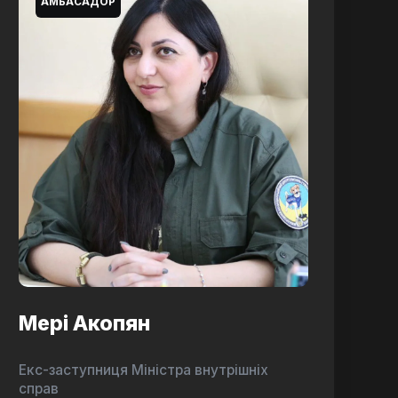
АМБАСАДОР
Мері Акопян
Екс-заступниця Міністра внутрішніх
справ