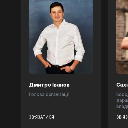
Дмитро Іванов
Сах
Голова організації
Коор
держ
влад
ЗВ’ЯЗАТИСЯ
ЗВ’Я