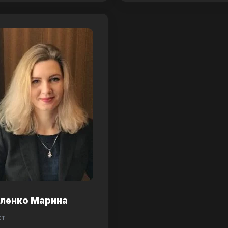
аленко Марина
ст