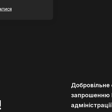
ЗАТИСЯ
Добровільне
запрошенню К
!
адміністраці