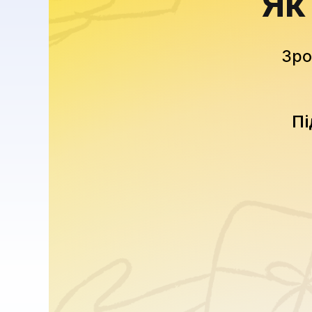
Як
Зро
Пі