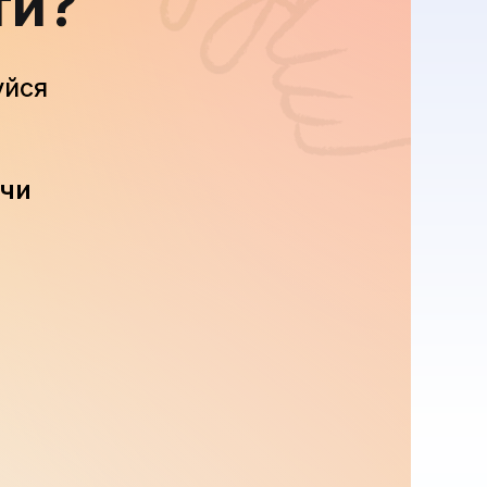
ти?
уйся
 чи