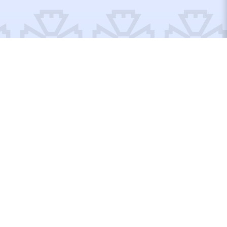
Відремонтовані об’єкти
Відбудуємо Україну
разом!
Вступайте до рядів Добробату або допомагайте по
своїм можливостям, тут кожен матиме, що робити!