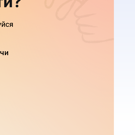
ти?
уйся
 чи