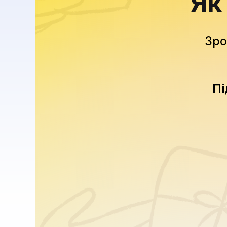
Як
Зро
Пі