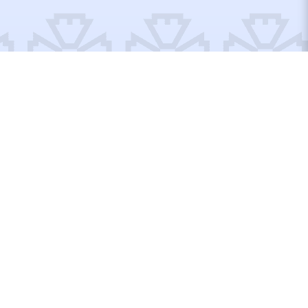
Відремонтовані об’єкти
Відбудуємо Україну
разом!
Вступайте до рядів Добробату або допомагайте по
своїм можливостям, тут кожен матиме, що робити!