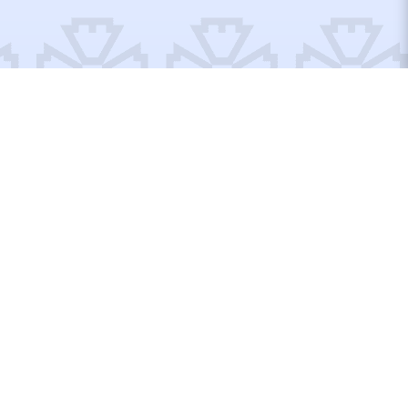
Відремонтовані об’єкти
Відбудуємо Україну
разом!
Вступайте до рядів Добробату або допомагайте по
своїм можливостям, тут кожен матиме, що робити!