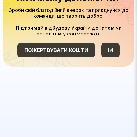
Зроби свій благодійний внесок та приєднуйся до
команди, що творить добро.
Підтримай відбудову України донатом чи
репостом у соцмережах.
ПОЖЕРТВУВАТИ КОШТИ