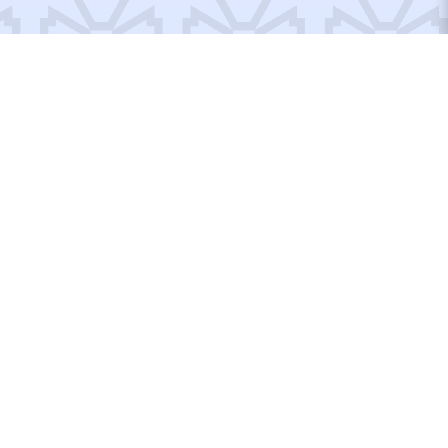
Відремонтовані об’єкти
Відбудуємо Україну
разом!
Вступайте до рядів Добробату або допомагайте по
своїм можливостям, тут кожен матиме, що робити!
ДОПОМОГТИ