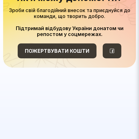
Зроби свій благодійний внесок та приєднуйся до
команди, що творить добро.
Підтримай відбудову України донатом чи
репостом у соцмережах.
ПОЖЕРТВУВАТИ КОШТИ