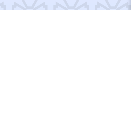
Відремонтовані об’єкти
Відбудуємо Україну
разом!
Вступайте до рядів Добробату або допомагайте по
своїм можливостям, тут кожен матиме, що робити!
ДОПОМОГТИ