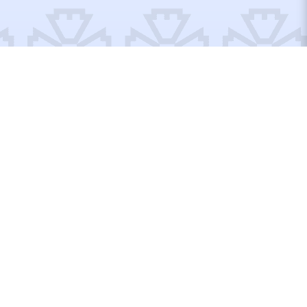
Відремонтовані об’єкти
Відбудуємо Україну
разом!
Вступайте до рядів Добробату або допомагайте по
своїм можливостям, тут кожен матиме, що робити!