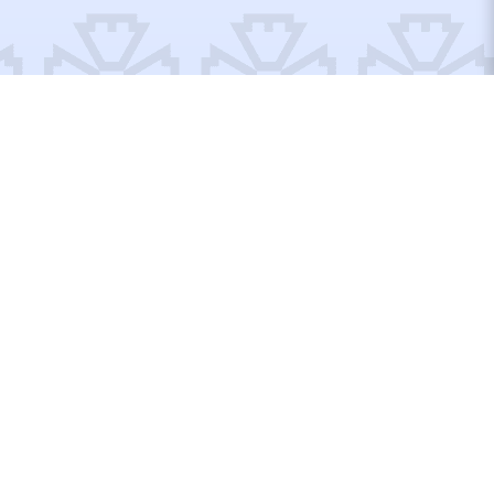
Відремонтовані об’єкти
Відбудуємо Україну
разом!
Вступайте до рядів Добробату або допомагайте по
своїм можливостям, тут кожен матиме, що робити!