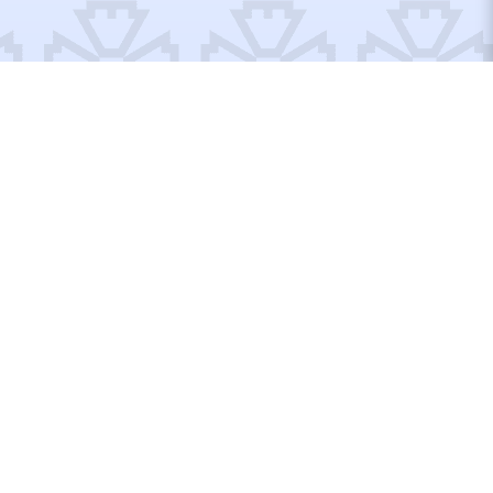
Відремонтовані об’єкти
Відбудуємо Україну
разом!
Вступайте до рядів Добробату або допомагайте по
своїм можливостям, тут кожен матиме, що робити!
ДОПОМОГТИ