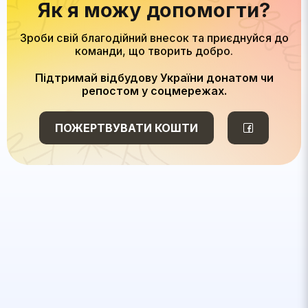
Як я можу допомогти?
Зроби свій благодійний внесок та приєднуйся до
команди, що творить добро.
Підтримай відбудову України донатом чи
репостом у соцмережах.
ПОЖЕРТВУВАТИ КОШТИ