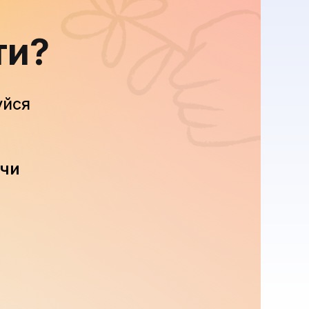
ти?
уйся
 чи