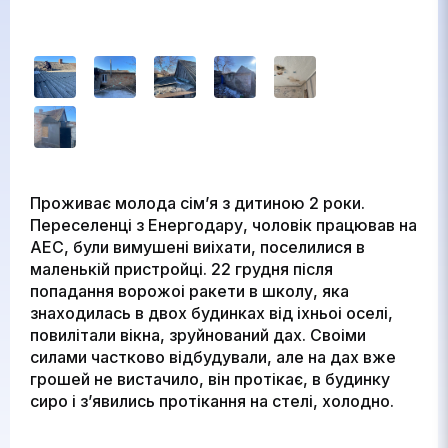
Проживає молода сім’я з дитиною 2 роки.
Переселенці з Енергодару, чоловік працював на
АЕС, були вимушені виіхати, поселилися в
маленькій пристройці. 22 грудня після
попадання ворожоі ракети в школу, яка
знаходилась в двох будинках від іхньоі оселі,
повилітали вікна, зруйнований дах. Своіми
силами частково відбудували, але на дах вже
грошей не вистачило, він протікає, в будинку
сиро і з’явились протікання на стелі, холодно.