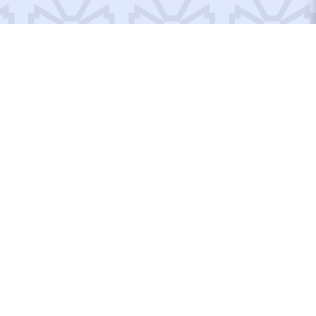
Відремонтовані об’єкти
Відбудуємо Україну
разом!
Вступайте до рядів Добробату або допомагайте по
своїм можливостям, тут кожен матиме, що робити!
ДОПОМОГТИ