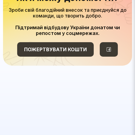
Зроби свій благодійний внесок та приєднуйся до
команди, що творить добро.
Підтримай відбудову України донатом чи
репостом у соцмережах.
ПОЖЕРТВУВАТИ КОШТИ