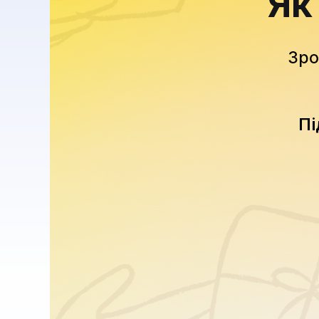
Як
Зро
Пі