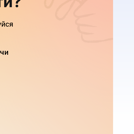
ти?
уйся
 чи