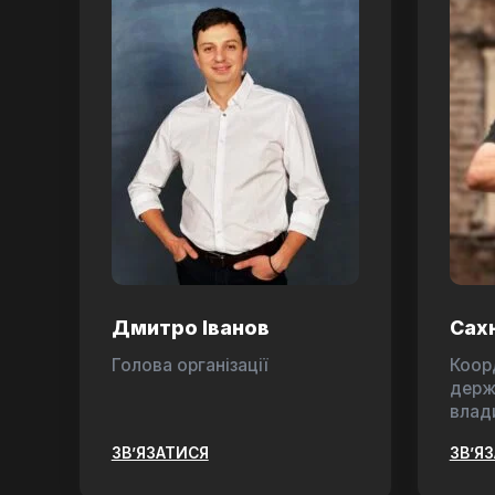
Дмитро Іванов
Сах
Голова організації
Коор
держ
влад
ЗВ’ЯЗАТИСЯ
ЗВ’Я