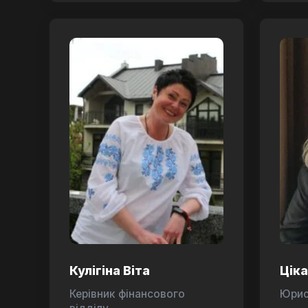
Кулігіна Віта
Цік
Керівник фінансового
Юри