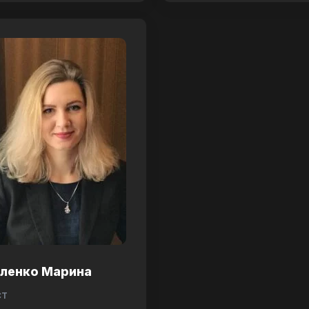
аленко Марина
ст