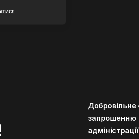
ЗАТИСЯ
Добровільне
запрошенню К
!
адміністраці