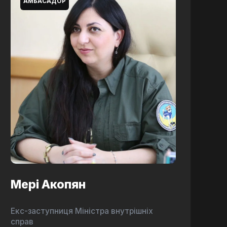
АМБАСАДОР
Мері Акопян
Екс-заступниця Міністра внутрішніх
справ