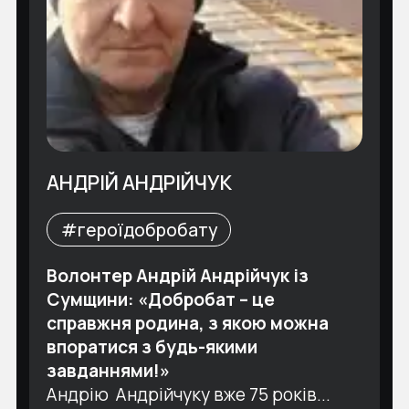
АНДРІЙ АНДРІЙЧУК
#героїдобробату
Волонтер Андрій Андрійчук із
Сумщини: «Добробат – це
справжня родина, з якою можна
впоратися з будь-якими
завданнями!»
Андрію Андрійчуку вже 75 років...