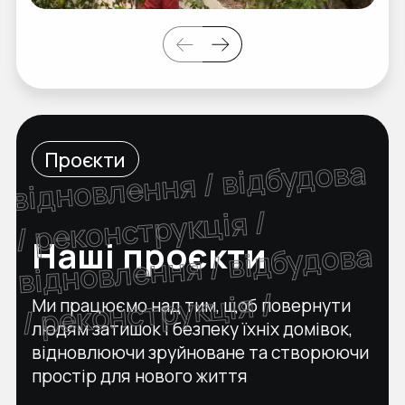
Проєкти
відновлення / відбудова
/ реконструкція /
Наші проєкти
відновлення / відбудова
/ реконструкція /
Ми працюємо над тим, щоб повернути
людям затишок і безпеку їхніх домівок,
відновлюючи зруйноване та створюючи
простір для нового життя