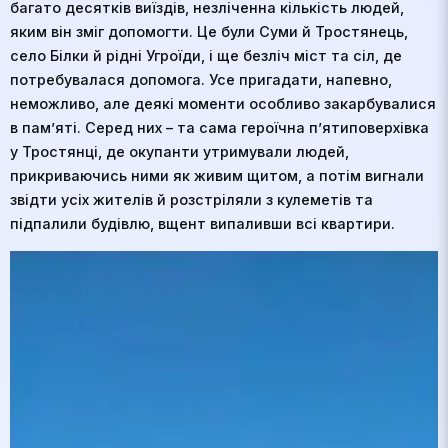
багато десятків виїздів, незліченна кількість людей,
яким він зміг допомогти. Це були Суми й Тростянець,
село Білки й рідні Угроїди, і ще безліч міст та сіл, де
потребувалася допомога. Усе пригадати, напевно,
неможливо, але деякі моменти особливо закарбувалися
в пам’яті. Серед них – та сама героїчна п’ятиповерхівка
у Тростянці, де окупанти утримували людей,
прикриваючись ними як живим щитом, а потім вигнали
звідти усіх жителів й розстріляли з кулеметів та
підпалили будівлю, вщент випаливши всі квартири.