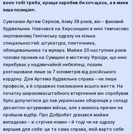
воно тобі треба, краще заробив би хоч щось, а в мене
інша позиція».
Сумчанин Артем Серіков, йому 38 років, він – фаховий
будівельник. Навчався на Херсонщині в нині тимчасово
окупованому Генічеську одразу на кілька
спеціальностей: штукатура, плиточника,
облицювальника та муляра. Майже 20 наступних років
чоловік прожив на Сумщині в містечку Угроїди, що нині
перебуває у надзвичайній небезпеці, позаяк
розташоване лише за 7 кілометрів від російського
кордону. Для Артема будівельна справа – не лише
професія, а й справжнє покликання всього життя. На
початку широкомасштабного вторгнення він спробував
було долучитися до лав українських оборонців у складі
десантно-штурмових військ, але з якихось причин не
пройшов відбір. Про Добробат дізнався майже
випадково – зі стрічки новин – й тоді чи не одразу
вирішив для себе: це та сама справа, якій варто себе