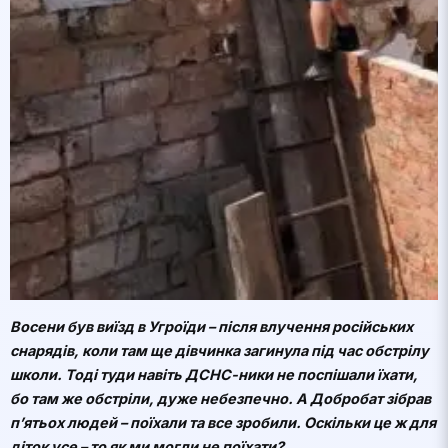
Восени був виїзд в Угроїди – після влучення російських
снарядів, коли там ще дівчинка загинула під час обстрілу
школи. Тоді туди навіть ДСНС-ники не поспішали їхати,
бо там же обстріли, дуже небезпечно. А Добробат зібрав
п’ятьох людей – поїхали та все зробили. Оскільки це ж для
діток усе – то як ми могли не поїхати?