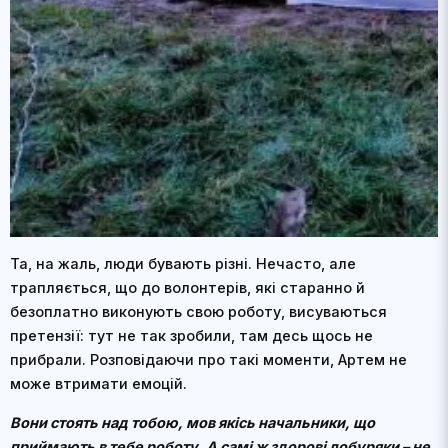
Та, на жаль, люди бувають різні. Нечасто, але
трапляється, що до волонтерів, які старанно й
безоплатно виконують свою роботу, висуваються
претензії: тут не так зробили, там десь щось не
прибрали. Розповідаючи про такі моменти, Артем не
може втримати емоцій.
Вони стоять над тобою, мов якісь начальники, що
приймають в тебе роботу. А самі ж здорові лобуряки – не