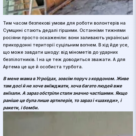
Тим часом безпекові умови для роботи волонтерів на
Сумщині стають дедалі гіршими. Останніми тижнями
росіяни просто оскаженіли: вони заливають українські
прикордонні території суцільним вогнем. В хід йде усе,
що може завдати шкоду: від мінометів до ударних
безпілотників. І на це теж доводиться зважати. А для
Артема це ще й особиста турбота.
В мене мама в Угроїдах, зовсім поруч з кордоном. Живе
там досі й не хоче виїжджати, хоча багато людей вже
виїхали. А зараз обстріли стали значно частішими. Якщо
раніше це була лише артилерія, то зараз і «шахеди», і
ракети, і бомби.