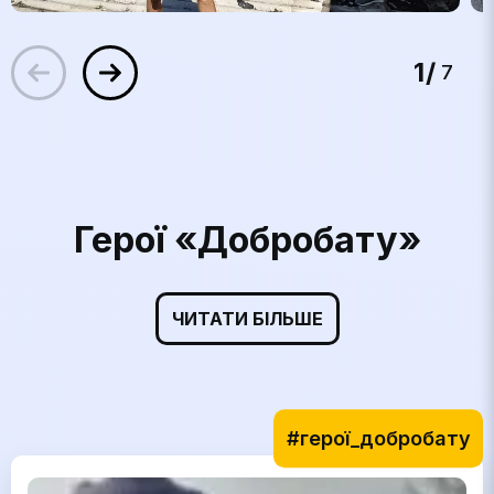
1
7
Герої «Добробату»
ЧИТАТИ БІЛЬШЕ
#герої_добробату