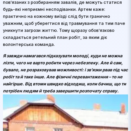
пов’язаних з розбиранням завалів, де можуть статися
будь-які неприємні несподіванки. Артем каже:
практично на кожному виїзді слід бути гранично
уважним, щоб уберегтися від травмування та тим паче
уникнути загрози життю. Тому щоразу обов’язково
складається ретельний план робіт, за яким діє
волонтерська команда.
Я завжди намагався підказувати молоді, куди не можна
лізти, чого не варто робити через небезпеку. Але й сам,
бувало, не розраховував можливості: і зв’язки рвав під час
робіт та й таке інше. Але фізичні перевантаження – то не
найгірше. Від втоми швидко відходиш, коли бачиш, що ти
потрібен людям й треба завершити розпочату справу.