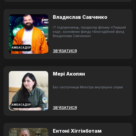
Владислав Савченко
ІТ підприємець, продюсер фільму «Перший
код», засновник фонду «Благодійний фонд
Владислава Савченка»
АМБАСАДОР
ЗВ'ЯЗАТИСЯ
Мері Акопян
Екс-заступниця Міністра внутрішніх справ
АМБАСАДОР
ЗВ'ЯЗАТИСЯ
Ентоні Хіггінботам