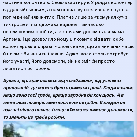
частина волонтерів. Свою квартиру в Угроїдах волонтер
віддав військовим, а сам спочатку оселився в друга, а
потім винайняв житло. Платив лише за «комуналку» з
тих грошей, які держава виділяє тимчасово
переміщеним особам, а з харчами допомагала мама
Артема. І це дозволило йому цілковито віддати себе
волонтерській справі: чоловік каже, що за нинішніх часів
й не зміг би чинити інакше. Адже, коли хтось потребує
його участі, його допомоги, він не зміг би просто
лишатися осторонь.
Бувало, що відмовлявся від «шабашок», від усіляких
пропозицій, де можна було отримати гроші. Люди казали:
нащо воно тобі треба, краще заробив би хоч щось. А в
мене інша позиція: мені кошти не потрібні. В людей он
взагалі нічого немає, і якщо я їм можу чимось допомогти,
то значить це треба робити.