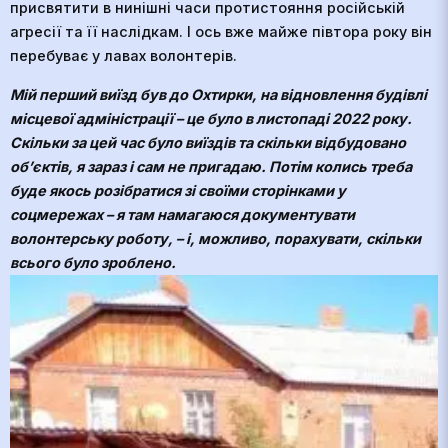
присвятити в нинішні часи протистояння російській
агресії та її наслідкам. І ось вже майже півтора року він
перебуває у лавах волонтерів.
Мій перший виїзд був до Охтирки, на відновлення будівлі
місцевої адміністрації – це було в листопаді 2022 року.
Скільки за цей час було виїздів та скільки відбудовано
об’єктів, я зараз і сам не пригадаю. Потім колись треба
буде якось розібратися зі своїми сторінками у
соцмережах – я там намагаюся документувати
волонтерську роботу, – і, можливо, порахувати, скільки
всього було зроблено.