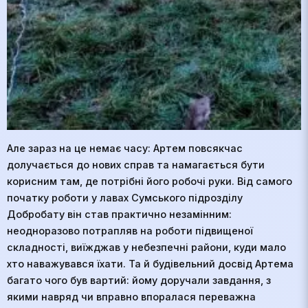
Але зараз на це немає часу: Артем повсякчас
долучається до нових справ та намагається бути
корисним там, де потрібні його робочі руки. Від самого
початку роботи у лавах Сумського підрозділу
Добробату він став практично незамінним:
неодноразово потрапляв на роботи підвищеної
складності, виїжджав у небезпечні райони, куди мало
хто наважувався їхати. Та й будівельний досвід Артема
багато чого був вартий: йому доручали завдання, з
якими навряд чи вправно впоралася переважна