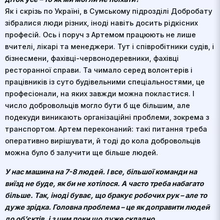
Як і скрізь по Україні, в Сумському підрозділі Добробату
зібралися люди різних, іноді навіть досить рідкісних
професій. Ось і поруч з Артемом працюють не лише
вчителі, лікарі та менеджери. Тут і співробітники судів, і
бізнесмени, фахівці-червонодеревники, фахівці
ресторанної справи. Та чимало серед волонтерів і
працівників із суто будівельними спеціальностями, це
професіонали, на яких завжди можна покластися. І
число добровольців могло бути б ще більшим, але
подекуди виникають організаційні проблеми, зокрема з
транспортом. Артем переконаний: такі питання треба
оперативно вирішувати, й тоді до кола добровольців
можна було б залучити ще більше людей.
У нас машина на 7-8 людей. І все, більшої команди на
виїзд не буде, як би не хотілося. А часто треба набагато
більше. Так, іноді буває, що бракує робочих рук – але то
дуже зрідка. Головна проблема – це як доправити людей
до об’єктів, і з цим поки що дуже складно.