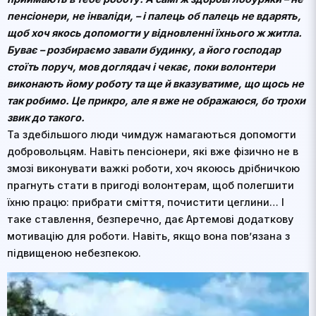
пенсіонери, не інваліди, – і палець об палець не вдарять,
щоб хоч якось допомогти у відновленні їхнього ж житла.
Буває – розбираємо завали будинку, а його господар
стоїть поруч, мов доглядач і чекає, поки волонтери
виконають йому роботу та ще й вказуватиме, що щось не
так робимо. Це прикро, але я вже не ображаюся, бо трохи
звик до такого.
Та здебільшого люди чимдуж намагаються допомогти
добровольцям. Навіть пенсіонери, які вже фізично не в
змозі виконувати важкі роботи, хоч якоюсь дрібничкою
прагнуть стати в пригоді волонтерам, щоб полегшити
їхню працю: прибрати сміття, почистити цеглини… І
таке ставлення, безперечно, дає Артемові додаткову
мотивацію для роботи. Навіть, якщо вона пов’язана з
підвищеною небезпекою.