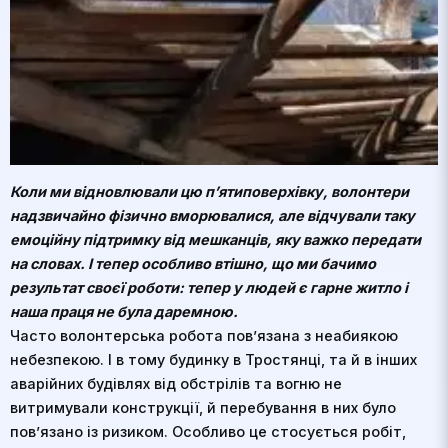
Коли ми відновлювали цю п’ятиповерхівку, волонтери
надзвичайно фізично вморювалися, але відчували таку
емоційну підтримку від мешканців, яку важко передати
на словах. І тепер особливо втішно, що ми бачимо
результат своєї роботи: тепер у людей є гарне житло і
наша праця не була даремною.
Часто волонтерська робота пов’язана з неабиякою
небезпекою. І в тому будинку в Тростянці, та й в інших
аварійних будівлях від обстрілів та вогню не
витримували конструкції, й перебування в них було
пов’язано із ризиком. Особливо це стосується робіт,