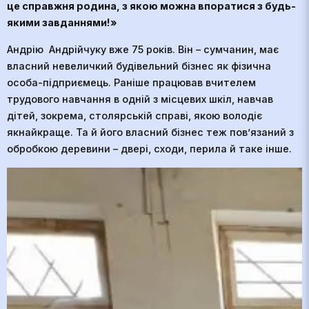
це справжня родина, з якою можна впоратися з будь-
якими завданнями!»
Андрію Андрійчуку вже 75 років. Він – сумчанин, має
власний невеличкий будівельний бізнес як фізична
особа-підприємець. Раніше працював вчителем
трудового навчання в одній з місцевих шкіл, навчав
дітей, зокрема, столярській справі, якою володіє
якнайкраще. Та й його власний бізнес теж пов’язаний з
обробкою деревини – двері, сходи, перила й таке інше.