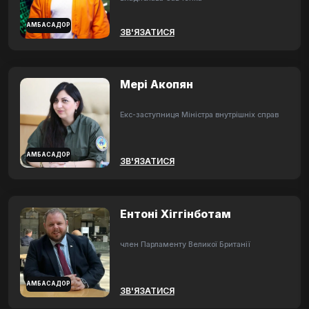
АМБАСАДОР
ЗВ'ЯЗАТИСЯ
Мері Акопян
Екс-заступниця Міністра внутрішніх справ
АМБАСАДОР
ЗВ'ЯЗАТИСЯ
Ентоні Хіггінботам
член Парламенту Великої Британії
АМБАСАДОР
ЗВ'ЯЗАТИСЯ