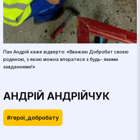
Пан Андрій каже відверто: «Вважаю Добробат своєю
родиною, з якою можна впоратися з будь- якими
завданнями!»
АНДРІЙ АНДРІЙЧУК
#герої_добробату