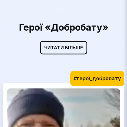
Герої «Добробату»
ЧИТАТИ БІЛЬШЕ
#герої_добробату