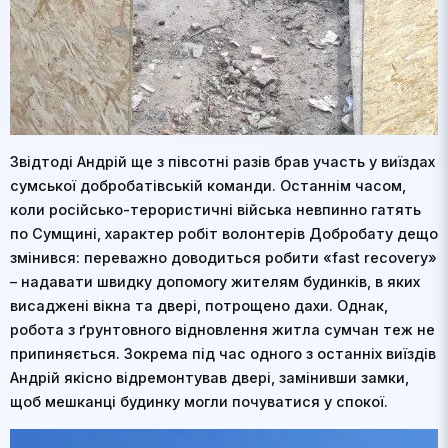
Звідтоді Андрій ще з півсотні разів брав участь у виїздах
сумської добробатівській команди. Останнім часом,
коли російсько-терористичні війська невпинно гатять
по Сумщині, характер робіт волонтерів Добробату дещо
змінився: переважно доводиться робити «fast recovery»
– надавати швидку допомогу жителям будинків, в яких
висаджені вікна та двері, потрощено дахи. Однак,
робота з ґрунтовного відновлення житла сумчан теж не
припиняється. Зокрема під час одного з останніх виїздів
Андрій якісно відремонтував двері, замінивши замки,
щоб мешканці будинку могли почуватися у спокої.