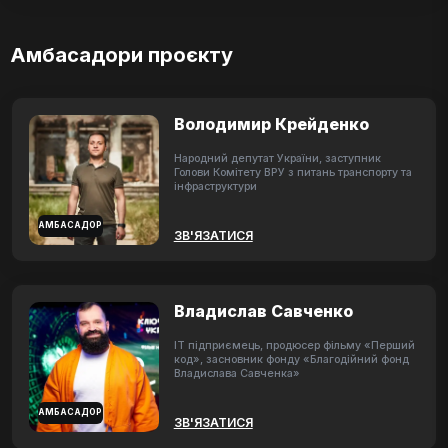
Амбасадори проєкту
Володимир Крейденко
Народний депутат України, заступник
Голови Комітету ВРУ з питань транспорту та
інфраструктури
АМБАСАДОР
ЗВ'ЯЗАТИСЯ
Владислав Савченко
ІТ підприємець, продюсер фільму «Перший
код», засновник фонду «Благодійний фонд
Владислава Савченка»
АМБАСАДОР
ЗВ'ЯЗАТИСЯ