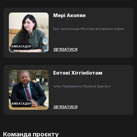
Мері Акопян
Екс-заступниця Міністра внутрішніх справ
АМБАСАДОР
ЗВ'ЯЗАТИСЯ
Ентоні Хіггінботам
член Парламенту Великої Британії
АМБАСАДОР
ЗВ'ЯЗАТИСЯ
Команда проєкту