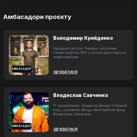
Амбасадори проєкту
Володимир Крейденко
Народний депутат України, заступник
Голови Комітету ВРУ з питань транспорту та
інфраструктури
АМБАСАДОР
ЗВ'ЯЗАТИСЯ
Владислав Савченко
ІТ підприємець, продюсер фільму «Перший
код», засновник фонду «Благодійний фонд
Владислава Савченка»
АМБАСАДОР
ЗВ'ЯЗАТИСЯ