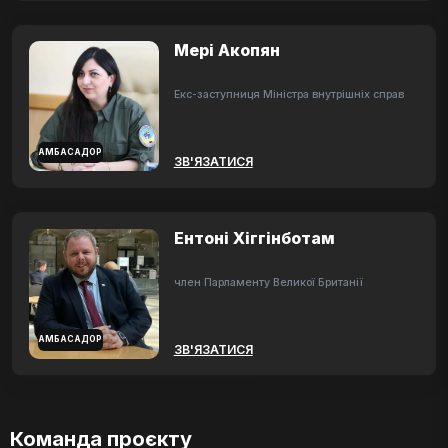
Мері Акопян
Екс-заступниця Міністра внутрішніх справ
АМБАСАДОР
ЗВ'ЯЗАТИСЯ
Ентоні Хіггінботам
член Парламенту Великої Британії
АМБАСАДОР
ЗВ'ЯЗАТИСЯ
Команда проєкту