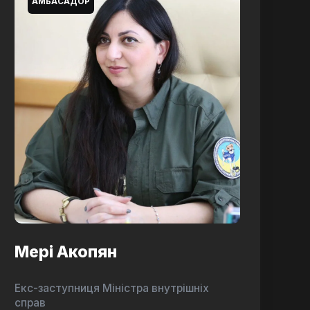
АМБАСАДОР
Мері Акопян
Екс-заступниця Міністра внутрішніх
справ