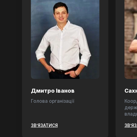
Дмитро Іванов
Сах
Голова організації
Коор
держ
влад
ЗВ’ЯЗАТИСЯ
ЗВ’Я