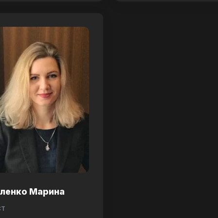
аленко Марина
ст