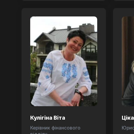
Кулігіна Віта
Цік
Керівник фінансового
Юри