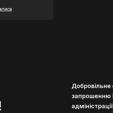
ЗАТИСЯ
Добровільне
запрошенню К
!
адміністраці