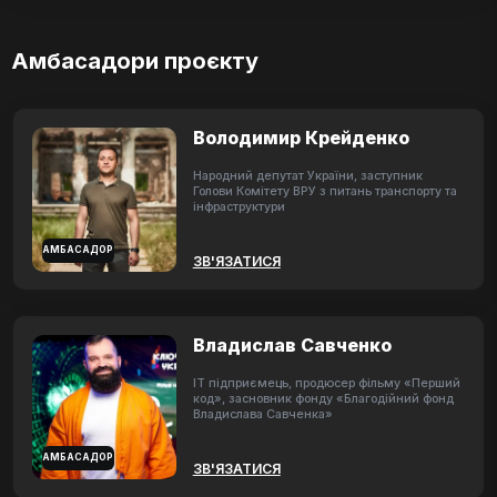
Амбасадори проєкту
Володимир Крейденко
Народний депутат України, заступник
Голови Комітету ВРУ з питань транспорту та
інфраструктури
АМБАСАДОР
ЗВ'ЯЗАТИСЯ
Владислав Савченко
ІТ підприємець, продюсер фільму «Перший
код», засновник фонду «Благодійний фонд
Владислава Савченка»
АМБАСАДОР
ЗВ'ЯЗАТИСЯ