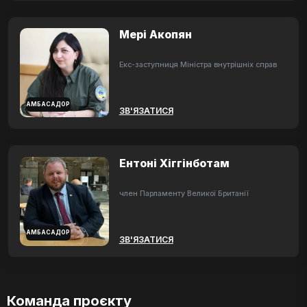
Мері Акопян
Екс-заступниця Міністра внутрішніх справ
АМБАСАДОР
ЗВ'ЯЗАТИСЯ
Ентоні Хіггінботам
член Парламенту Великої Британії
АМБАСАДОР
ЗВ'ЯЗАТИСЯ
Команда проєкту