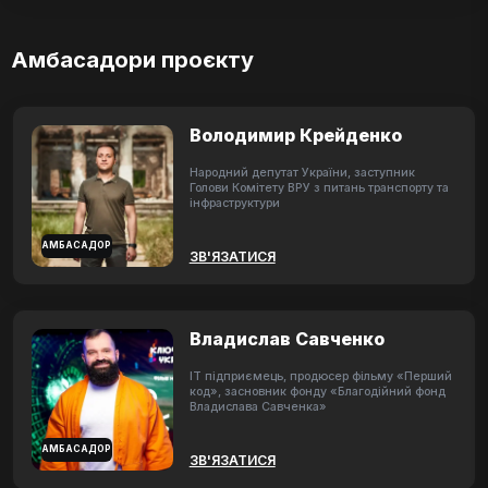
Амбасадори проєкту
Володимир Крейденко
Народний депутат України, заступник
Голови Комітету ВРУ з питань транспорту та
інфраструктури
АМБАСАДОР
ЗВ'ЯЗАТИСЯ
Владислав Савченко
ІТ підприємець, продюсер фільму «Перший
код», засновник фонду «Благодійний фонд
Владислава Савченка»
АМБАСАДОР
ЗВ'ЯЗАТИСЯ