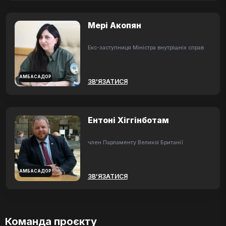
Мері Акопян
Екс-заступниця Міністра внутрішніх справ
АМБАСАДОР
ЗВ'ЯЗАТИСЯ
Ентоні Хіггінботам
член Парламенту Великої Британії
АМБАСАДОР
ЗВ'ЯЗАТИСЯ
Команда проєкту