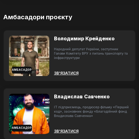
Амбасадори проєкту
Володимир Крейденко
Народний депутат України, заступник
Голови Комітету ВРУ з питань транспорту та
інфраструктури
АМБАСАДОР
ЗВ'ЯЗАТИСЯ
Владислав Савченко
ІТ підприємець, продюсер фільму «Перший
код», засновник фонду «Благодійний фонд
Владислава Савченка»
АМБАСАДОР
ЗВ'ЯЗАТИСЯ