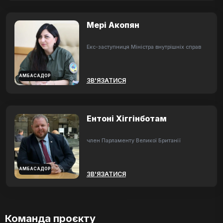
Мері Акопян
Екс-заступниця Міністра внутрішніх справ
АМБАСАДОР
ЗВ'ЯЗАТИСЯ
Ентоні Хіггінботам
член Парламенту Великої Британії
АМБАСАДОР
ЗВ'ЯЗАТИСЯ
Команда проєкту