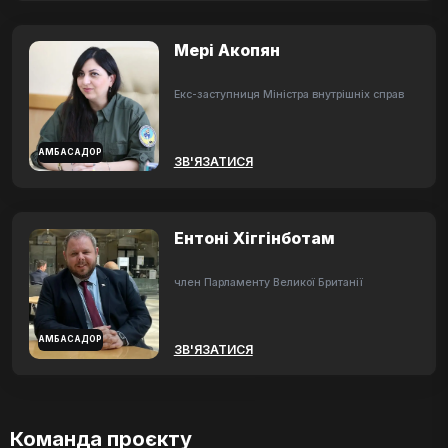
Мері Акопян
Екс-заступниця Міністра внутрішніх справ
АМБАСАДОР
ЗВ'ЯЗАТИСЯ
Ентоні Хіггінботам
член Парламенту Великої Британії
АМБАСАДОР
ЗВ'ЯЗАТИСЯ
Команда проєкту