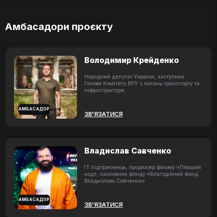
Амбасадори проєкту
Володимир Крейденко
Народний депутат України, заступник
Голови Комітету ВРУ з питань транспорту та
інфраструктури
АМБАСАДОР
ЗВ'ЯЗАТИСЯ
Владислав Савченко
ІТ підприємець, продюсер фільму «Перший
код», засновник фонду «Благодійний фонд
Владислава Савченка»
АМБАСАДОР
ЗВ'ЯЗАТИСЯ