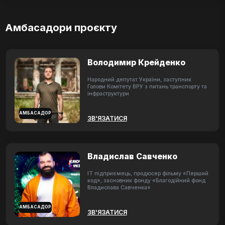
Амбасадори проєкту
Володимир Крейденко
Народний депутат України, заступник
Голови Комітету ВРУ з питань транспорту та
інфраструктури
АМБАСАДОР
ЗВ'ЯЗАТИСЯ
Владислав Савченко
ІТ підприємець, продюсер фільму «Перший
код», засновник фонду «Благодійний фонд
Владислава Савченка»
АМБАСАДОР
ЗВ'ЯЗАТИСЯ