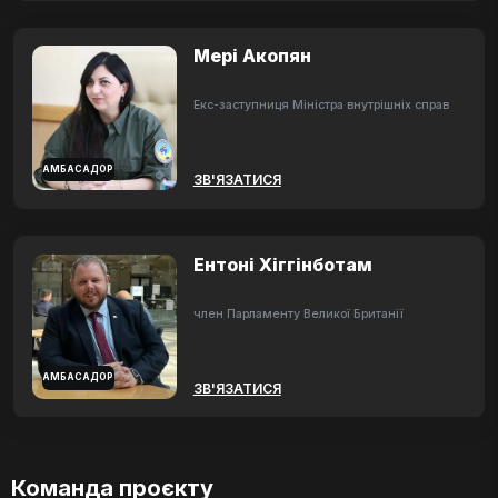
Мері Акопян
Екс-заступниця Міністра внутрішніх справ
АМБАСАДОР
ЗВ'ЯЗАТИСЯ
Ентоні Хіггінботам
член Парламенту Великої Британії
АМБАСАДОР
ЗВ'ЯЗАТИСЯ
Команда проєкту