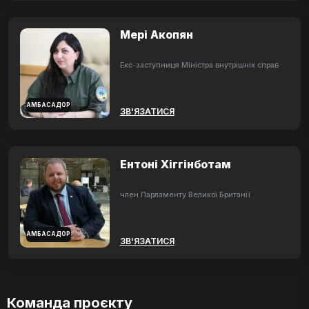
Мері Акопян
Екс-заступниця Міністра внутрішніх справ
АМБАСАДОР
ЗВ'ЯЗАТИСЯ
Ентоні Хіггінботам
член Парламенту Великої Британії
АМБАСАДОР
ЗВ'ЯЗАТИСЯ
Команда проєкту