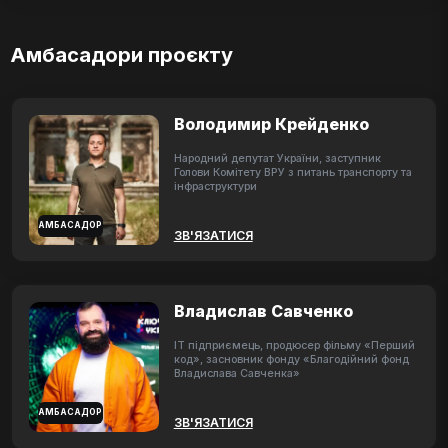
Амбасадори проєкту
Володимир Крейденко
Народний депутат України, заступник
Голови Комітету ВРУ з питань транспорту та
інфраструктури
АМБАСАДОР
ЗВ'ЯЗАТИСЯ
Владислав Савченко
ІТ підприємець, продюсер фільму «Перший
код», засновник фонду «Благодійний фонд
Владислава Савченка»
АМБАСАДОР
ЗВ'ЯЗАТИСЯ