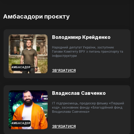
Амбасадори проєкту
Володимир Крейденко
Народний депутат України, заступник
Голови Комітету ВРУ з питань транспорту та
інфраструктури
АМБАСАДОР
ЗВ'ЯЗАТИСЯ
Владислав Савченко
ІТ підприємець, продюсер фільму «Перший
код», засновник фонду «Благодійний фонд
Владислава Савченка»
АМБАСАДОР
ЗВ'ЯЗАТИСЯ