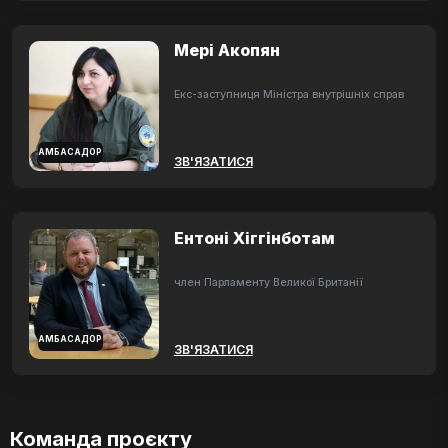
Мері Акопян
Екс-заступниця Міністра внутрішніх справ
АМБАСАДОР
ЗВ'ЯЗАТИСЯ
Ентоні Хіггінботам
член Парламенту Великої Британії
АМБАСАДОР
ЗВ'ЯЗАТИСЯ
Команда проєкту