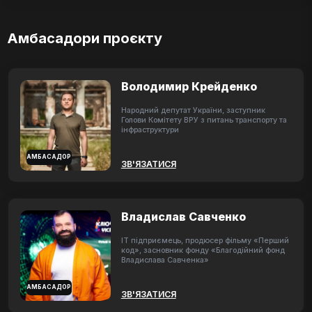
Амбасадори проєкту
Володимир Крейденко
Народний депутат України, заступник
Голови Комітету ВРУ з питань транспорту та
інфраструктури
АМБАСАДОР
ЗВ'ЯЗАТИСЯ
Владислав Савченко
ІТ підприємець, продюсер фільму «Перший
код», засновник фонду «Благодійний фонд
Владислава Савченка»
АМБАСАДОР
ЗВ'ЯЗАТИСЯ