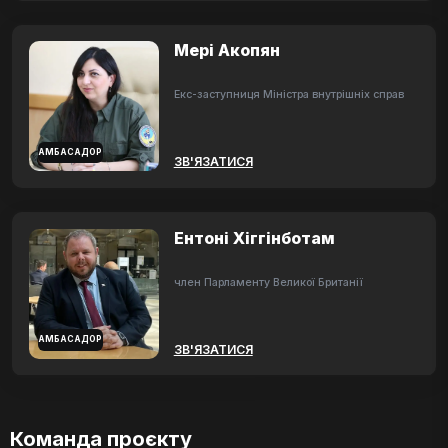
Мері Акопян
Екс-заступниця Міністра внутрішніх справ
АМБАСАДОР
ЗВ'ЯЗАТИСЯ
Ентоні Хіггінботам
член Парламенту Великої Британії
АМБАСАДОР
ЗВ'ЯЗАТИСЯ
Команда проєкту