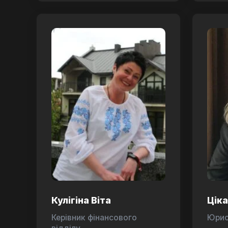
Кулігіна Віта
Цік
Керівник фінансового
Юри