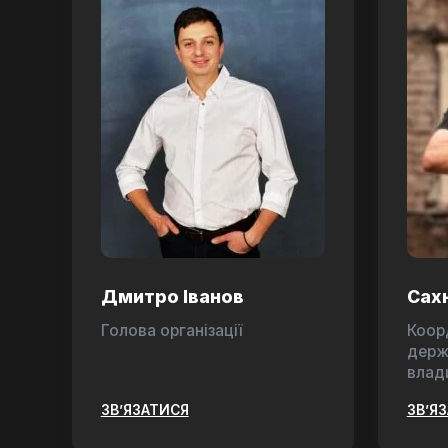
Дмитро Іванов
Сах
Голова організації
Коор
держ
влад
ЗВ’ЯЗАТИСЯ
ЗВ’Я