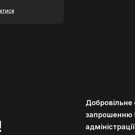
ЗАТИСЯ
Добровільне
запрошенню К
!
адміністраці