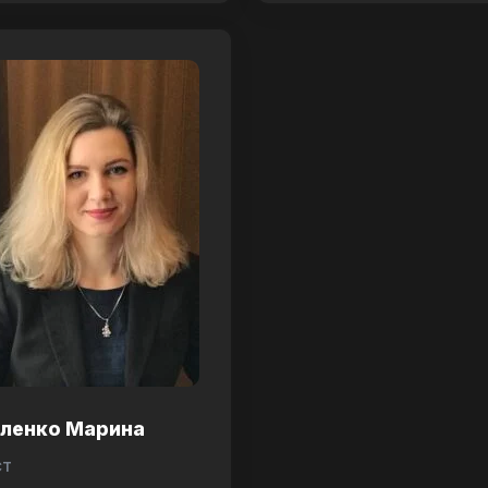
аленко Марина
ст