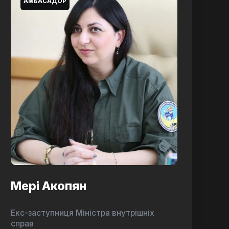
АМБАСАДОР
Мері Акопян
Екс-заступниця Міністра внутрішніх
справ