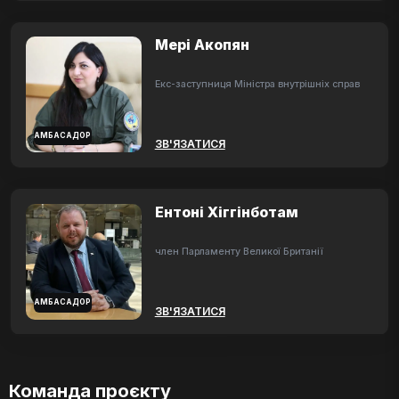
Мері Акопян
Екс-заступниця Міністра внутрішніх справ
АМБАСАДОР
ЗВ'ЯЗАТИСЯ
Ентоні Хіггінботам
член Парламенту Великої Британії
АМБАСАДОР
ЗВ'ЯЗАТИСЯ
Команда проєкту