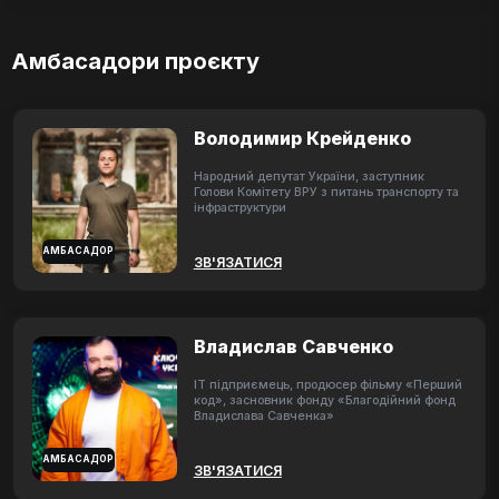
Амбасадори проєкту
Володимир Крейденко
Народний депутат України, заступник
Голови Комітету ВРУ з питань транспорту та
інфраструктури
АМБАСАДОР
ЗВ'ЯЗАТИСЯ
Владислав Савченко
ІТ підприємець, продюсер фільму «Перший
код», засновник фонду «Благодійний фонд
Владислава Савченка»
АМБАСАДОР
ЗВ'ЯЗАТИСЯ