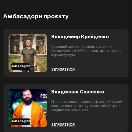
Амбасадори проєкту
Володимир Крейденко
Народний депутат України, заступник
Голови Комітету ВРУ з питань транспорту та
інфраструктури
АМБАСАДОР
ЗВ'ЯЗАТИСЯ
Владислав Савченко
ІТ підприємець, продюсер фільму «Перший
код», засновник фонду «Благодійний фонд
Владислава Савченка»
АМБАСАДОР
ЗВ'ЯЗАТИСЯ