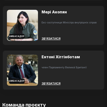
Мері Акопян
Екс-заступниця Міністра внутрішніх справ
АМБАСАДОР
ЗВ'ЯЗАТИСЯ
Ентоні Хіггінботам
член Парламенту Великої Британії
АМБАСАДОР
ЗВ'ЯЗАТИСЯ
Команда проєкту