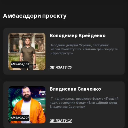
Амбасадори проєкту
Володимир Крейденко
Народний депутат України, заступник
Голови Комітету ВРУ з питань транспорту та
інфраструктури
АМБАСАДОР
ЗВ'ЯЗАТИСЯ
Владислав Савченко
ІТ підприємець, продюсер фільму «Перший
код», засновник фонду «Благодійний фонд
Владислава Савченка»
АМБАСАДОР
ЗВ'ЯЗАТИСЯ