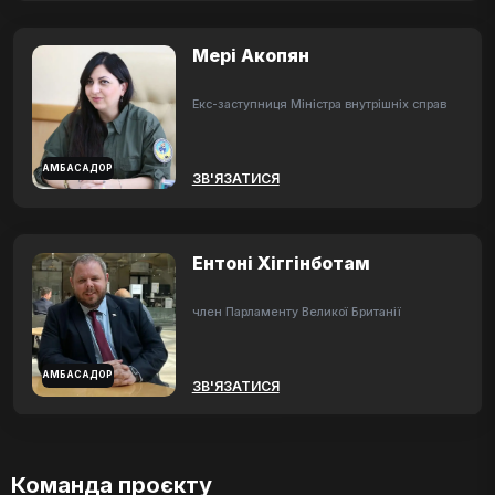
Мері Акопян
Екс-заступниця Міністра внутрішніх справ
АМБАСАДОР
ЗВ'ЯЗАТИСЯ
Ентоні Хіггінботам
член Парламенту Великої Британії
АМБАСАДОР
ЗВ'ЯЗАТИСЯ
Команда проєкту