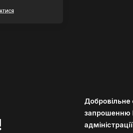
ЗАТИСЯ
Добровільне
запрошенню К
!
адміністраці