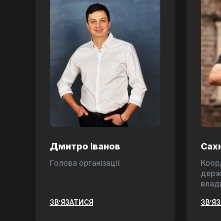
Дмитро Іванов
Сах
Голова організації
Коор
держ
влад
ЗВ’ЯЗАТИСЯ
ЗВ’Я