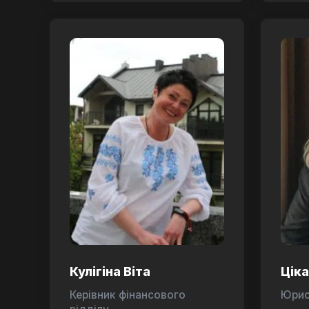
Кулігіна Віта
Цік
Керівник фінансового
Юри