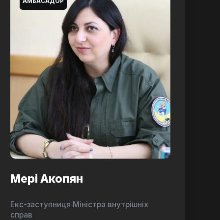
АМБАСАДОР
Мері Акопян
Екс-заступниця Міністра внутрішніх
справ