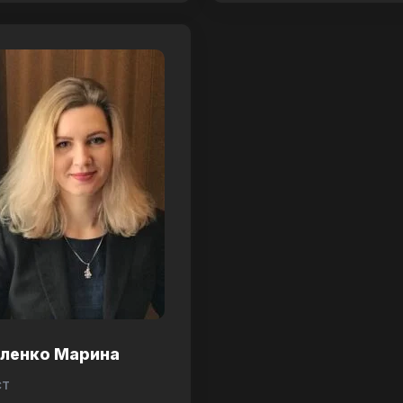
аленко Марина
ст