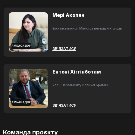
Мері Акопян
Екс-заступниця Міністра внутрішніх справ
АМБАСАДОР
ЗВ'ЯЗАТИСЯ
Ентоні Хіггінботам
член Парламенту Великої Британії
АМБАСАДОР
ЗВ'ЯЗАТИСЯ
Команда проєкту