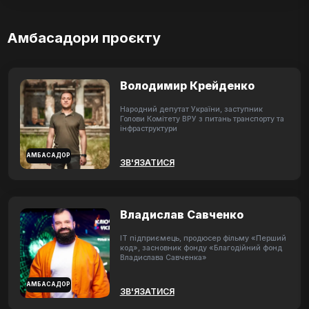
Амбасадори проєкту
Володимир Крейденко
Народний депутат України, заступник
Голови Комітету ВРУ з питань транспорту та
інфраструктури
АМБАСАДОР
ЗВ'ЯЗАТИСЯ
Владислав Савченко
ІТ підприємець, продюсер фільму «Перший
код», засновник фонду «Благодійний фонд
Владислава Савченка»
АМБАСАДОР
ЗВ'ЯЗАТИСЯ