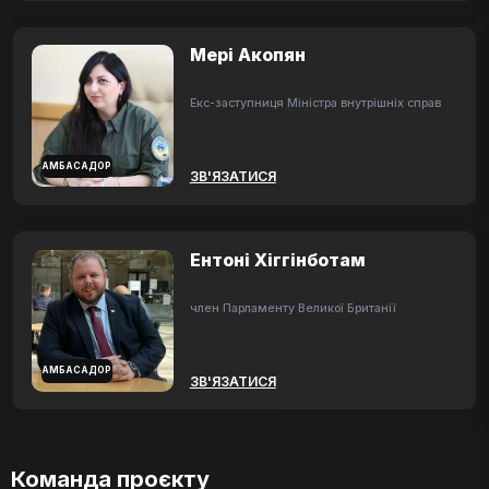
Мері Акопян
Екс-заступниця Міністра внутрішніх справ
АМБАСАДОР
ЗВ'ЯЗАТИСЯ
Ентоні Хіггінботам
член Парламенту Великої Британії
АМБАСАДОР
ЗВ'ЯЗАТИСЯ
Команда проєкту