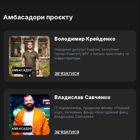
Амбасадори проєкту
Володимир Крейденко
Народний депутат України, заступник
Голови Комітету ВРУ з питань транспорту та
інфраструктури
АМБАСАДОР
ЗВ'ЯЗАТИСЯ
Владислав Савченко
ІТ підприємець, продюсер фільму «Перший
код», засновник фонду «Благодійний фонд
Владислава Савченка»
АМБАСАДОР
ЗВ'ЯЗАТИСЯ