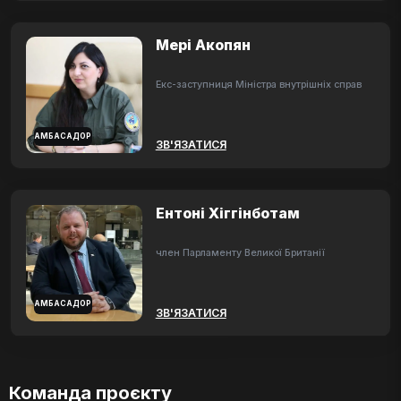
Мері Акопян
Екс-заступниця Міністра внутрішніх справ
АМБАСАДОР
ЗВ'ЯЗАТИСЯ
Ентоні Хіггінботам
член Парламенту Великої Британії
АМБАСАДОР
ЗВ'ЯЗАТИСЯ
Команда проєкту