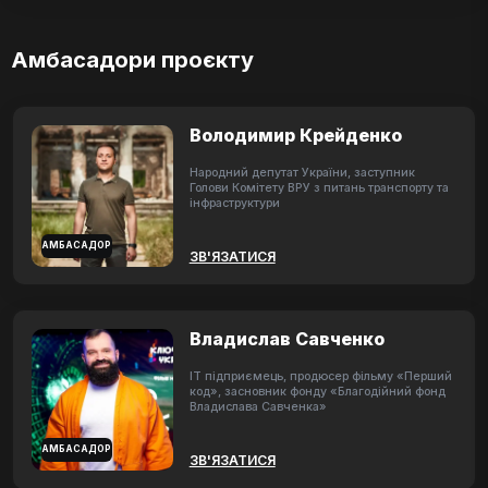
Амбасадори проєкту
Володимир Крейденко
Народний депутат України, заступник
Голови Комітету ВРУ з питань транспорту та
інфраструктури
АМБАСАДОР
ЗВ'ЯЗАТИСЯ
Владислав Савченко
ІТ підприємець, продюсер фільму «Перший
код», засновник фонду «Благодійний фонд
Владислава Савченка»
АМБАСАДОР
ЗВ'ЯЗАТИСЯ