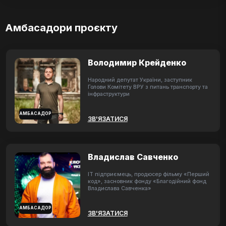
Амбасадори проєкту
Володимир Крейденко
Народний депутат України, заступник
Голови Комітету ВРУ з питань транспорту та
інфраструктури
АМБАСАДОР
ЗВ'ЯЗАТИСЯ
Владислав Савченко
ІТ підприємець, продюсер фільму «Перший
код», засновник фонду «Благодійний фонд
Владислава Савченка»
АМБАСАДОР
ЗВ'ЯЗАТИСЯ