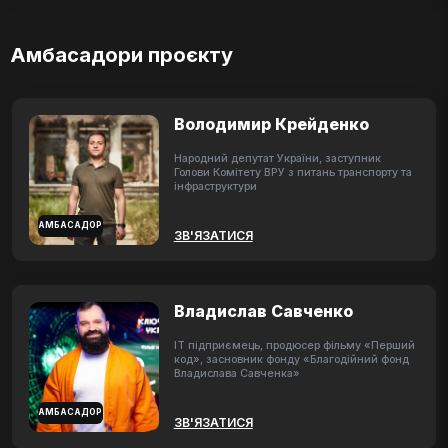
Амбасадори проєкту
Володимир Крейденко
Народний депутат України, заступник
Голови Комітету ВРУ з питань транспорту та
інфраструктури
АМБАСАДОР
ЗВ'ЯЗАТИСЯ
Владислав Савченко
ІТ підприємець, продюсер фільму «Перший
код», засновник фонду «Благодійний фонд
Владислава Савченка»
АМБАСАДОР
ЗВ'ЯЗАТИСЯ