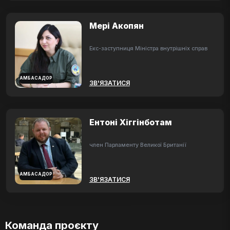
Мері Акопян
Екс-заступниця Міністра внутрішніх справ
АМБАСАДОР
ЗВ'ЯЗАТИСЯ
Ентоні Хіггінботам
член Парламенту Великої Британії
АМБАСАДОР
ЗВ'ЯЗАТИСЯ
Команда проєкту