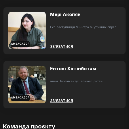
Мері Акопян
Екс-заступниця Міністра внутрішніх справ
АМБАСАДОР
ЗВ'ЯЗАТИСЯ
Ентоні Хіггінботам
член Парламенту Великої Британії
АМБАСАДОР
ЗВ'ЯЗАТИСЯ
Команда проєкту