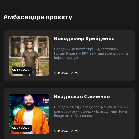
Амбасадори проєкту
Володимир Крейденко
Народний депутат України, заступник
Голови Комітету ВРУ з питань транспорту та
інфраструктури
АМБАСАДОР
ЗВ'ЯЗАТИСЯ
Владислав Савченко
ІТ підприємець, продюсер фільму «Перший
код», засновник фонду «Благодійний фонд
Владислава Савченка»
АМБАСАДОР
ЗВ'ЯЗАТИСЯ