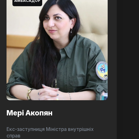
АМБАСАДОР
Мері Акопян
Екс-заступниця Міністра внутрішніх
справ