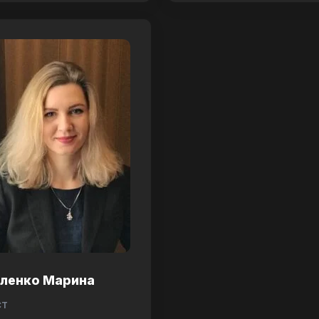
аленко Марина
ст