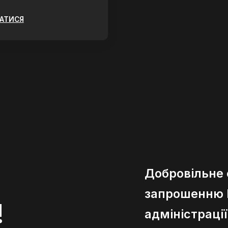
ЗАТИСЯ
Добровільне
запрошенню К
!
адміністраці