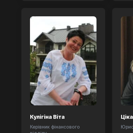
Кулігіна Віта
Цік
Керівник фінансового
Юри