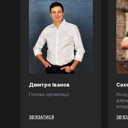
Дмитро Іванов
Сах
Голова організації
Коор
держ
влад
ЗВ’ЯЗАТИСЯ
ЗВ’Я