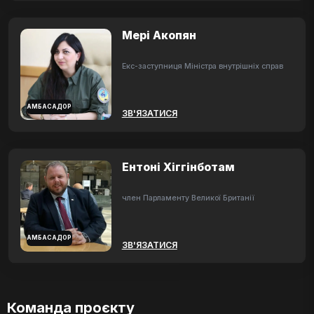
Мері Акопян
Екс-заступниця Міністра внутрішніх справ
АМБАСАДОР
ЗВ'ЯЗАТИСЯ
Ентоні Хіггінботам
член Парламенту Великої Британії
АМБАСАДОР
ЗВ'ЯЗАТИСЯ
Команда проєкту