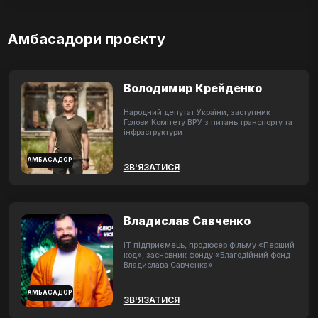
Амбасадори проєкту
Володимир Крейденко
Народний депутат України, заступник
Голови Комітету ВРУ з питань транспорту та
інфраструктури
АМБАСАДОР
ЗВ'ЯЗАТИСЯ
Владислав Савченко
ІТ підприємець, продюсер фільму «Перший
код», засновник фонду «Благодійний фонд
Владислава Савченка»
АМБАСАДОР
ЗВ'ЯЗАТИСЯ