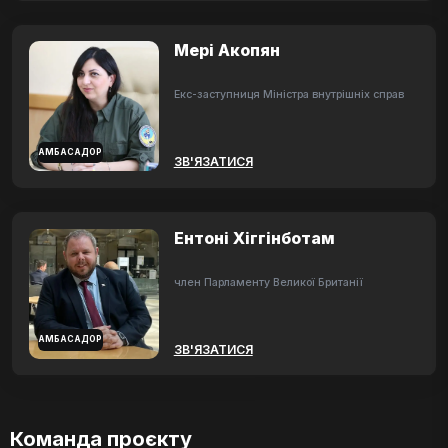
Мері Акопян
Екс-заступниця Міністра внутрішніх справ
АМБАСАДОР
ЗВ'ЯЗАТИСЯ
Ентоні Хіггінботам
член Парламенту Великої Британії
АМБАСАДОР
ЗВ'ЯЗАТИСЯ
Команда проєкту