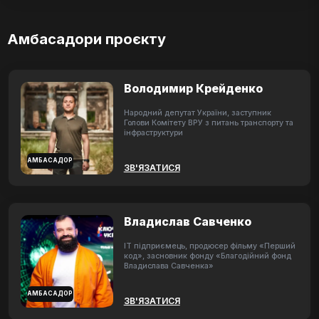
Амбасадори проєкту
Володимир Крейденко
Народний депутат України, заступник
Голови Комітету ВРУ з питань транспорту та
інфраструктури
АМБАСАДОР
ЗВ'ЯЗАТИСЯ
Владислав Савченко
ІТ підприємець, продюсер фільму «Перший
код», засновник фонду «Благодійний фонд
Владислава Савченка»
АМБАСАДОР
ЗВ'ЯЗАТИСЯ