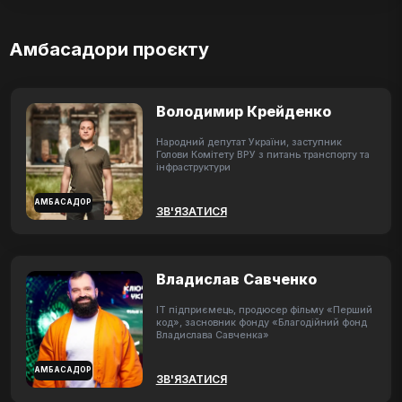
Амбасадори проєкту
Володимир Крейденко
Народний депутат України, заступник
Голови Комітету ВРУ з питань транспорту та
інфраструктури
АМБАСАДОР
ЗВ'ЯЗАТИСЯ
Владислав Савченко
ІТ підприємець, продюсер фільму «Перший
код», засновник фонду «Благодійний фонд
Владислава Савченка»
АМБАСАДОР
ЗВ'ЯЗАТИСЯ