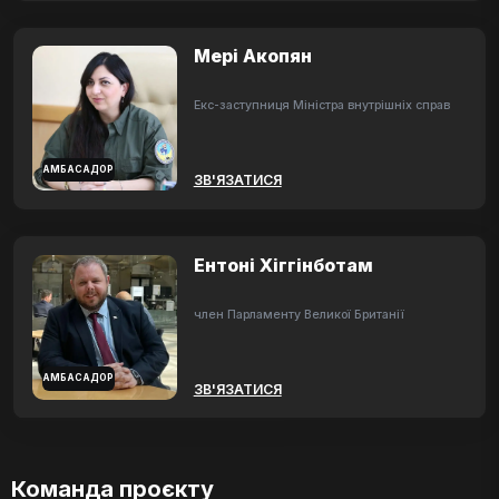
Мері Акопян
Екс-заступниця Міністра внутрішніх справ
АМБАСАДОР
ЗВ'ЯЗАТИСЯ
Ентоні Хіггінботам
член Парламенту Великої Британії
АМБАСАДОР
ЗВ'ЯЗАТИСЯ
Команда проєкту