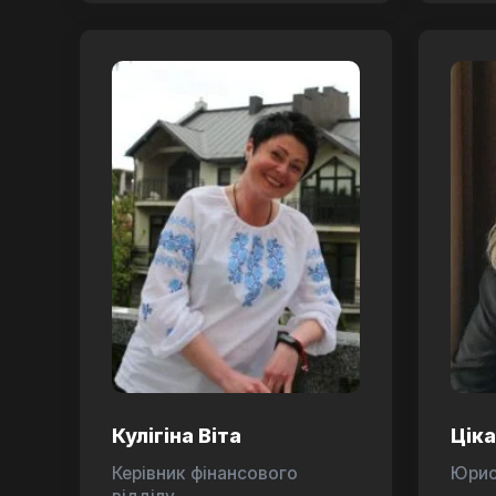
Кулігіна Віта
Цік
Керівник фінансового
Юри