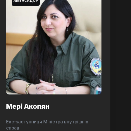
АМБАСАДОР
Мері Акопян
Екс-заступниця Міністра внутрішніх
справ