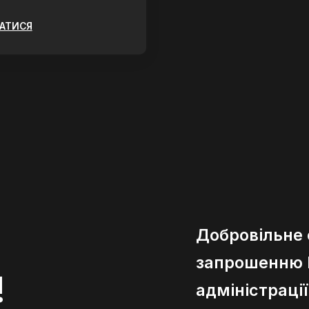
ЗАТИСЯ
Добровільне
запрошенню К
!
адміністраці