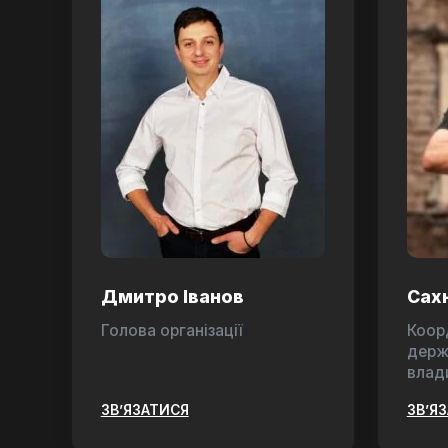
Дмитро Іванов
Сах
Голова організації
Коор
держ
влад
ЗВ’ЯЗАТИСЯ
ЗВ’Я