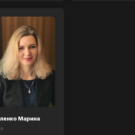
аленко Марина
ст