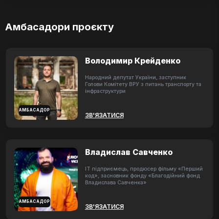
Амбасадори проєкту
Володимир Крейденко
Народний депутат України, заступник
Голови Комітету ВРУ з питань транспорту та
інфраструктури
АМБАСАДОР
ЗВ'ЯЗАТИСЯ
Владислав Савченко
ІТ підприємець, продюсер фільму «Перший
код», засновник фонду «Благодійний фонд
Владислава Савченка»
АМБАСАДОР
ЗВ'ЯЗАТИСЯ