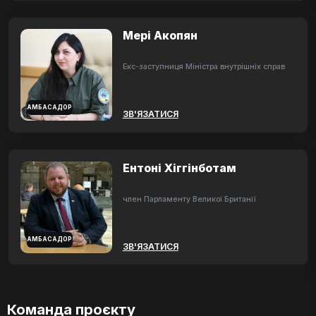
Мері Акопян
Екс-заступниця Міністра внутрішніх справ
АМБАСАДОР
ЗВ'ЯЗАТИСЯ
Ентоні Хіггінботам
член Парламенту Великої Британії
АМБАСАДОР
ЗВ'ЯЗАТИСЯ
Команда проєкту