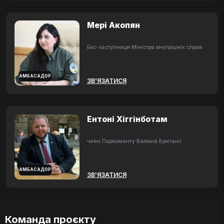
Мері Акопян
Екс-заступниця Міністра внутрішніх справ
АМБАСАДОР
ЗВ'ЯЗАТИСЯ
Ентоні Хіггінботам
член Парламенту Великої Британії
АМБАСАДОР
ЗВ'ЯЗАТИСЯ
Команда проєкту