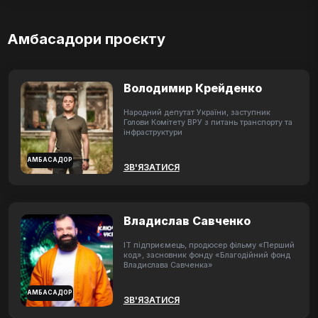
Амбасадори проєкту
Володимир Крейденко
Народний депутат України, заступник
Голови Комітету ВРУ з питань транспорту та
інфраструктури
АМБАСАДОР
ЗВ'ЯЗАТИСЯ
Владислав Савченко
ІТ підприємець, продюсер фільму «Перший
код», засновник фонду «Благодійний фонд
Владислава Савченка»
АМБАСАДОР
ЗВ'ЯЗАТИСЯ