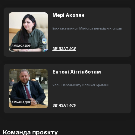
Мері Акопян
Екс-заступниця Міністра внутрішніх справ
АМБАСАДОР
ЗВ'ЯЗАТИСЯ
Ентоні Хіггінботам
член Парламенту Великої Британії
АМБАСАДОР
ЗВ'ЯЗАТИСЯ
Команда проєкту