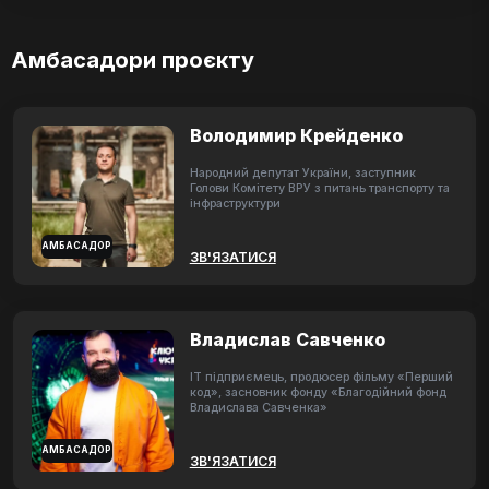
Амбасадори проєкту
Володимир Крейденко
Народний депутат України, заступник
Голови Комітету ВРУ з питань транспорту та
інфраструктури
АМБАСАДОР
ЗВ'ЯЗАТИСЯ
Владислав Савченко
ІТ підприємець, продюсер фільму «Перший
код», засновник фонду «Благодійний фонд
Владислава Савченка»
АМБАСАДОР
ЗВ'ЯЗАТИСЯ