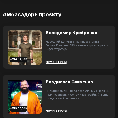
Амбасадори проєкту
Володимир Крейденко
Народний депутат України, заступник
Голови Комітету ВРУ з питань транспорту та
інфраструктури
АМБАСАДОР
ЗВ'ЯЗАТИСЯ
Владислав Савченко
ІТ підприємець, продюсер фільму «Перший
код», засновник фонду «Благодійний фонд
Владислава Савченка»
АМБАСАДОР
ЗВ'ЯЗАТИСЯ