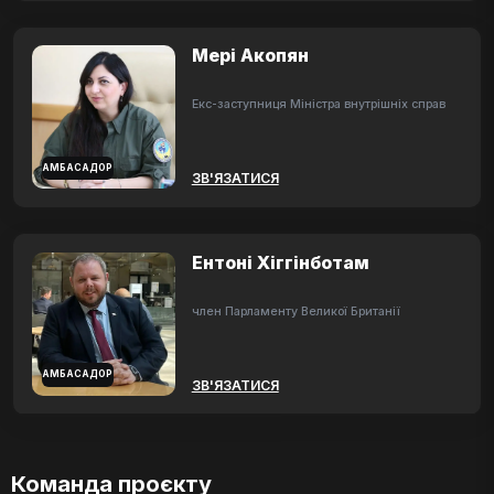
Мері Акопян
Екс-заступниця Міністра внутрішніх справ
АМБАСАДОР
ЗВ'ЯЗАТИСЯ
Ентоні Хіггінботам
член Парламенту Великої Британії
АМБАСАДОР
ЗВ'ЯЗАТИСЯ
Команда проєкту